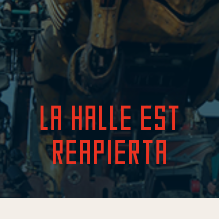
LA HALLE EST
REAPIERTA
Skip
to