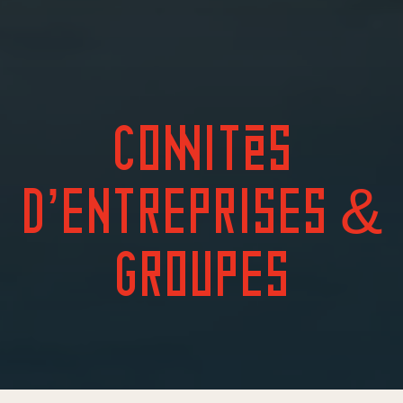
COMITÉS
D’ENTREPRISES &
GROUPES
Aller