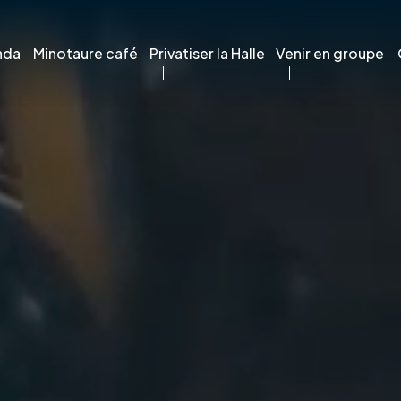
nda
Minotaure café
Privatiser la Halle
Venir en groupe